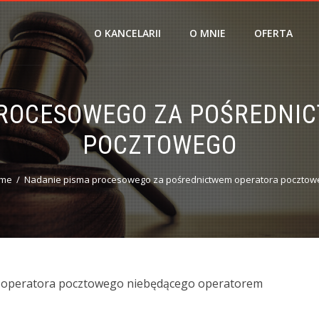
O KANCELARII
O MNIE
OFERTA
PROCESOWEGO ZA POŚREDNI
POCZTOWEGO
me
Nadanie pisma procesowego za pośrednictwem operatora pocztow
 operatora pocztowego niebędącego operatorem