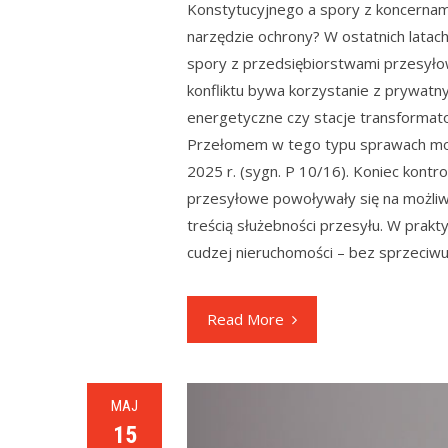
Konstytucyjnego a spory z koncernami
narzędzie ochrony? W ostatnich latach
spory z przedsiębiorstwami przesyłow
konfliktu bywa korzystanie z prywatnyc
energetyczne czy stacje transformat
Przełomem w tego typu sprawach moż
2025 r. (sygn. P 10/16). Koniec kont
przesyłowe powoływały się na możliw
treścią służebności przesyłu. W prakt
cudzej nieruchomości – bez sprzeciwu
Read More
MAJ
15