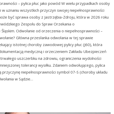
prawności – pylica płuc jako powód W wielu przypadkach osoby
i w uznaniu wszystkich przyczyn swojej niepełnosprawności
oże być sprawa osoby z Jastrzębia-Zdroju, która w 2026 roku
jewódzkiego Zespołu do Spraw Orzekania o
Śląskim. Odwołanie od orzeczenia o niepełnosprawności –
dwołanie? Główna przesłanka odwołania w tej sprawie
kający istotnej choroby zawodowej pylicy płuc (J60), która
 dokumentacją medyczną i orzeczeniem Zakładu Ubezpieczeń
trwałego uszczerbku na zdrowiu, ograniczenia wydolności
niejszonej tolerancji wysiłku. Zdaniem odwołującego, pylica
ą przyczynę niepełnosprawności symbol 07-S (choroby układu
dwołania w Sądzie…