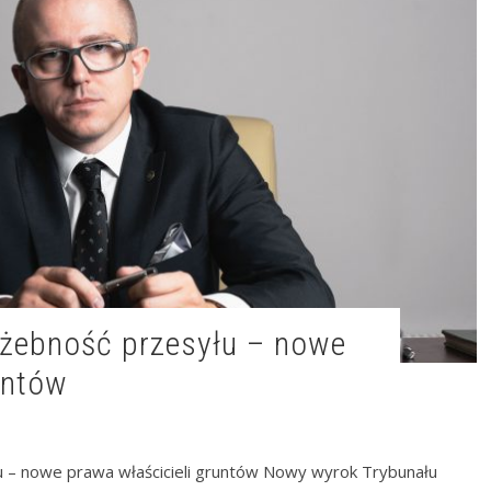
untów
 – nowe prawa właścicieli gruntów Nowy wyrok Trybunału