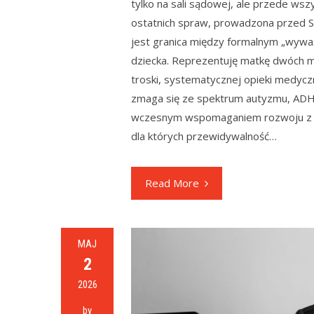
tylko na sali sądowej, ale przede wszy
ostatnich spraw, prowadzona przed S
jest granica między formalnym „wywa
dziecka. Reprezentuję matkę dwóch m
troski, systematycznej opieki medycz
zmaga się ze spektrum autyzmu, ADHD
wczesnym wspomaganiem rozwoju z uwa
dla których przewidywalność…
Read More
MAJ
2
2026
by