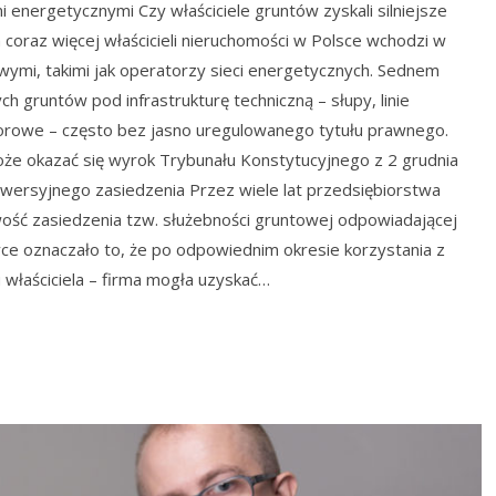
 energetycznymi Czy właściciele gruntów zyskali silniejsze
 coraz więcej właścicieli nieruchomości w Polsce wchodzi w
ymi, takimi jak operatorzy sieci energetycznych. Sednem
h gruntów pod infrastrukturę techniczną – słupy, linie
orowe – często bez jasno uregulowanego tytułu prawnego.
e okazać się wyrok Trybunału Konstytucyjnego z 2 grudnia
rowersyjnego zasiedzenia Przez wiele lat przedsiębiorstwa
ość zasiedzenia tzw. służebności gruntowej odpowiadającej
yce oznaczało to, że po odpowiednim okresie korzystania z
 właściciela – firma mogła uzyskać…