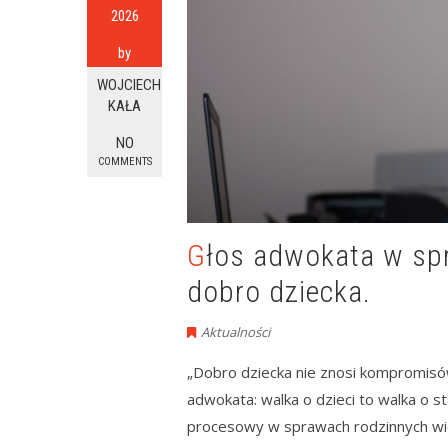
2026
by
WOJCIECH
KAŁA
NO
COMMENTS
Głos adwokata w sprawie walki matki o dzieci –
dobro dziecka.
Aktualności
„Dobro dziecka nie znosi kompromisów
adwokata: walka o dzieci to walka o s
procesowy w sprawach rodzinnych wiel