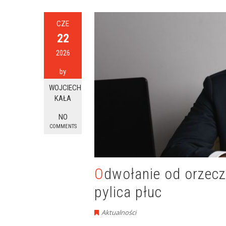
CZE
22
2026
by
WOJCIECH
KAŁA
NO
COMMENTS
Odwołanie od orzeczenia o niepełnosprawności –
pylica płuc
Aktualności