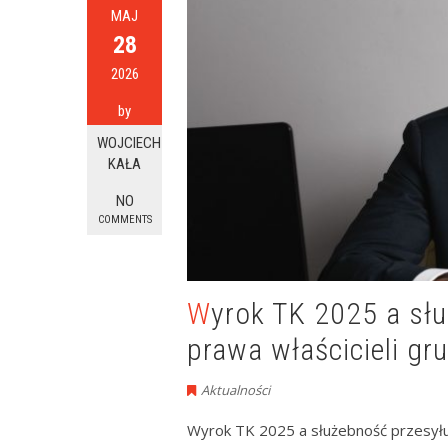
MAJ
28
2026
by
WOJCIECH
KAŁA
NO
COMMENTS
Wyrok TK 2025 a służebność przesyłu – nowe
prawa właścicieli gr
Aktualności
Wyrok TK 2025 a służebność przesyłu