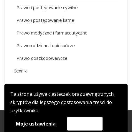
Prawo i postępowanie cywilne
Prawo i postępowanie karne
Prawo medyczne i farmaceutyczne
Prawo rodzinne i opiekuńcze
Prawo odszkodowawcze
Cennik
Ta strona używa ciasteczek oraz zewnętrznych
skryptów dla lepszego dostosowania treści do
użytkownika.
copyright 2017 adwokat-wojciechkala.pl
Moje ustawienia
Akceptuję
WordPress Theme
|
HashOne
by HashThemes