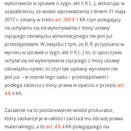
wykonawcze w sprawie o sygn. akt II K (…), wskazując w
uzasadnieniu, że wobec wprowadzenia z dniem 31 maja
2017 r. zmiany w treści
art. 209 § 1
KK czyn polegający
na uchylaniu się od wykonywania z mocy ustawy
ciążącego obowiązku alimentacyjnego nie jest już
przestępstwem. W związku z tym, że R. R. przypisano w
wyroku w sprawie o sygn. akt II K (…) to, iż uporczywie
uchylał się od wykonywania ciążącego z mocy ustawy
obowiązku opieki, to czyn tak opisany wyrokiem nie
jest już – w ocenie tego sądu – przestępstwem i
podlega zatarciu z mocy prawa w oparciu o przepis
art.
4 § 4
KK.
Zażalenie na to postanowienie wniósł prokurator,
który zaskarżył je w całości i zarzucił mu obrazę prawa
materialnego, a to
art. 4 § 4
KK polegającego na