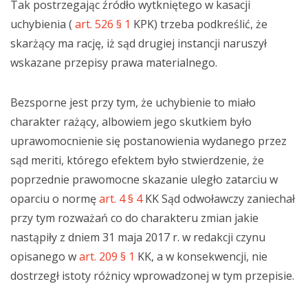
Tak postrzegając źródło wytkniętego w kasacji
uchybienia (
art. 526 § 1
KPK) trzeba podkreślić, że
skarżący ma rację, iż sąd drugiej instancji naruszył
wskazane przepisy prawa materialnego.
Bezsporne jest przy tym, że uchybienie to miało
charakter rażący, albowiem jego skutkiem było
uprawomocnienie się postanowienia wydanego przez
sąd meriti, którego efektem było stwierdzenie, że
poprzednie prawomocne skazanie uległo zatarciu w
oparciu o normę
art. 4 § 4
KK Sąd odwoławczy zaniechał
przy tym rozważań co do charakteru zmian jakie
nastąpiły z dniem 31 maja 2017 r. w redakcji czynu
opisanego w
art. 209 § 1
KK, a w konsekwencji, nie
dostrzegł istoty różnicy wprowadzonej w tym przepisie.