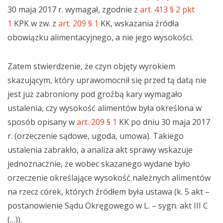
30 maja 2017 r. wymagał, zgodnie z
art. 413 § 2 pkt
1
KPK w zw. z
art. 209 § 1
KK, wskazania źródła
obowiązku alimentacyjnego, a nie jego wysokości.
Zatem stwierdzenie, że czyn objęty wyrokiem
skazującym, który uprawomocnił się przed tą datą nie
jest już zabroniony pod groźbą kary wymagało
ustalenia, czy wysokość alimentów była określona w
sposób opisany w
art. 209 § 1
KK po dniu 30 maja 2017
r. (orzeczenie sądowe, ugoda, umowa). Takiego
ustalenia zabrakło, a analiza akt sprawy wskazuje
jednoznacznie, że wobec skazanego wydane było
orzeczenie określające wysokość należnych alimentów
na rzecz córek, których źródłem była ustawa (k. 5 akt –
postanowienie Sądu Okręgowego w L. – sygn. akt III C
(…)).