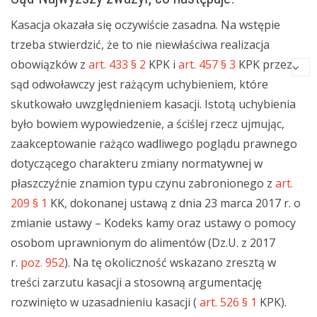
Kasacja okazała się oczywiście zasadna. Na wstępie
trzeba stwierdzić, że to nie niewłaściwa realizacja
obowiązków z
art. 433 § 2
KPK i
art. 457 § 3
KPK przez
sąd odwoławczy jest rażącym uchybieniem, które
skutkowało uwzględnieniem kasacji. Istotą uchybienia
było bowiem wypowiedzenie, a ściślej rzecz ujmując,
zaakceptowanie rażąco wadliwego poglądu prawnego
dotyczącego charakteru zmiany normatywnej w
płaszczyźnie znamion typu czynu zabronionego z
art.
209 § 1
KK, dokonanej ustawą z dnia 23 marca 2017 r. o
zmianie ustawy – Kodeks kamy oraz ustawy o pomocy
osobom uprawnionym do alimentów (Dz.U. z 2017
r.
poz. 952
). Na tę okoliczność wskazano zresztą w
treści zarzutu kasacji a stosowną argumentację
rozwinięto w uzasadnieniu kasacji (
art. 526 § 1
KPK).