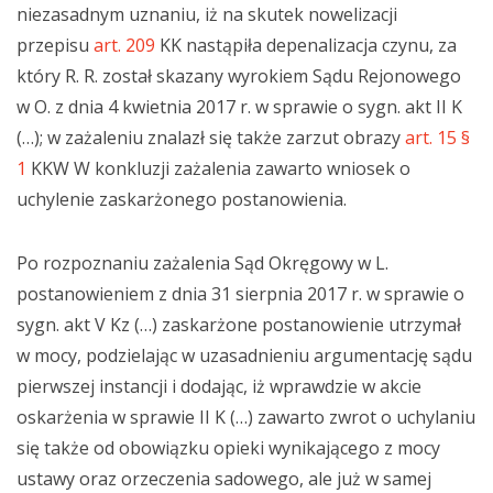
niezasadnym uznaniu, iż na skutek nowelizacji
przepisu
art. 209
KK nastąpiła depenalizacja czynu, za
który R. R. został skazany wyrokiem Sądu Rejonowego
w O. z dnia 4 kwietnia 2017 r. w sprawie o sygn. akt II K
(…); w zażaleniu znalazł się także zarzut obrazy
art. 15 §
1
KKW W konkluzji zażalenia zawarto wniosek o
uchylenie zaskarżonego postanowienia.
Po rozpoznaniu zażalenia Sąd Okręgowy w L.
postanowieniem z dnia 31 sierpnia 2017 r. w sprawie o
sygn. akt V Kz (…) zaskarżone postanowienie utrzymał
w mocy, podzielając w uzasadnieniu argumentację sądu
pierwszej instancji i dodając, iż wprawdzie w akcie
oskarżenia w sprawie II K (…) zawarto zwrot o uchylaniu
się także od obowiązku opieki wynikającego z mocy
ustawy oraz orzeczenia sadowego, ale już w samej