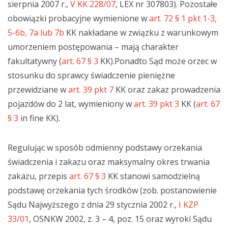
sierpnia 2007 r.,
V KK 228/07
, LEX nr 307803). Pozostałe
obowiązki probacyjne wymienione w
art. 72 § 1 pkt 1-3,
5-6b, 7a lub 7b
KK nakładane w związku z warunkowym
umorzeniem postępowania – mają charakter
fakultatywny (
art. 67 § 3
KK).Ponadto Sąd może orzec w
stosunku do sprawcy świadczenie pieniężne
przewidziane w
art. 39 pkt 7
KK oraz zakaz prowadzenia
pojazdów do 2 lat, wymieniony w
art. 39 pkt 3
KK (
art. 67
§ 3
in fine KK).
Regulując w sposób odmienny podstawy orzekania
świadczenia i zakazu oraz maksymalny okres trwania
zakazu, przepis
art. 67 § 3
KK stanowi samodzielną
podstawę orzekania tych środków (zob. postanowienie
Sądu Najwyższego z dnia 29 stycznia 2002 r.,
I KZP
33/01
, OSNKW 2002, z. 3 – 4, poz. 15 oraz wyroki Sądu