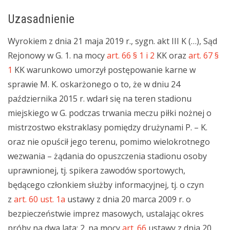
Uzasadnienie
Wyrokiem z dnia 21 maja 2019 r., sygn. akt III K (…), Sąd
Rejonowy w G. 1. na mocy
art. 66 § 1 i 2
KK oraz
art. 67 §
1
KK warunkowo umorzył postępowanie karne w
sprawie M. K. oskarżonego o to, że w dniu 24
października 2015 r. wdarł się na teren stadionu
miejskiego w G. podczas trwania meczu piłki nożnej o
mistrzostwo ekstraklasy pomiędzy drużynami P. – K.
oraz nie opuścił jego terenu, pomimo wielokrotnego
wezwania – żądania do opuszczenia stadionu osoby
uprawnionej, tj. spikera zawodów sportowych,
będącego członkiem służby informacyjnej, tj. o czyn
z
art. 60 ust. 1a
ustawy z dnia 20 marca 2009 r. o
bezpieczeństwie imprez masowych, ustalając okres
próby na dwa lata; 2. na mocy
art. 66
ustawy z dnia 20