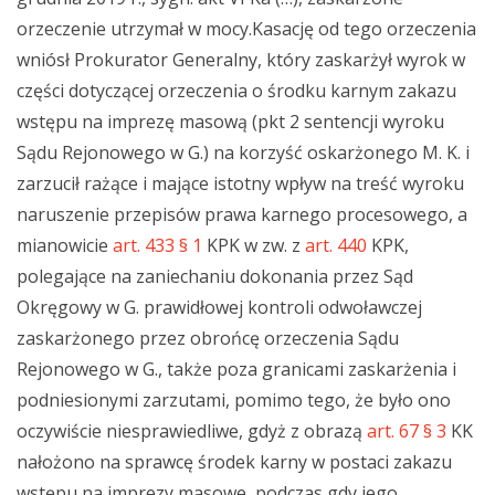
orzeczenie utrzymał w mocy.Kasację od tego orzeczenia
wniósł Prokurator Generalny, który zaskarżył wyrok w
części dotyczącej orzeczenia o środku karnym zakazu
wstępu na imprezę masową (pkt 2 sentencji wyroku
Sądu Rejonowego w G.) na korzyść oskarżonego M. K. i
zarzucił rażące i mające istotny wpływ na treść wyroku
naruszenie przepisów prawa karnego procesowego, a
mianowicie
art. 433 § 1
KPK w zw. z
art. 440
KPK,
polegające na zaniechaniu dokonania przez Sąd
Okręgowy w G. prawidłowej kontroli odwoławczej
zaskarżonego przez obrońcę orzeczenia Sądu
Rejonowego w G., także poza granicami zaskarżenia i
podniesionymi zarzutami, pomimo tego, że było ono
oczywiście niesprawiedliwe, gdyż z obrazą
art. 67 § 3
KK
nałożono na sprawcę środek karny w postaci zakazu
wstępu na imprezy masowe, podczas gdy jego