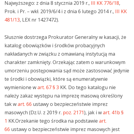
Najwyższego: z dnia 8 stycznia 2019 r.,
III KK 776/18
,
Prok. i Pr. – wkł. 2019/6/4 i z dnia 6 lutego 2014 r.,
III KK
481/13
, LEX nr 1427472).
Słusznie dostrzega Prokurator Generalny w kasacji, że
katalog obowiązków i środków probacyjnych
nakładanych w związku z omawianą instytucją ma
charakter zamknięty. Orzekając zatem o warunkowym
umorzeniu postępowania sąd może zastosować jedynie
te środki i obowiązki, które są enumeratywnie
wymienione w
art. 67 § 3
KK. Do tego katalogu nie
należy zakaz występu na imprezę masową określony
tak w
art. 66
ustawy o bezpieczeństwie imprez
masowych (Dz.U. z 2019 r.
poz. 2171
), jak i w
art. 41b §
1
KK.Orzekanie tego środka na podstawie
art.
66
ustawy o bezpieczeństwie imprez masowych jest