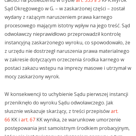
całości na posiedzeniu w trybie
art. 535 § 5
KPK.Wyrok
Sąd Okręgowego w G. – w zaskarżonej części – został
wydany z rażącym naruszeniem prawa karnego
procesowego mającym istotny wpływ na jego treść. Sąd
odwoławczy nieprawidłowo przeprowadził kontrolę
instancyjną zaskarżonego wyroku, co spowodowało, że
z urzędu nie dostrzegł naruszenia prawa materialnego
w zakresie dotyczącym orzeczenia środka karnego w
postaci zakazu wstępu na imprezy masowe i utrzymał w
mocy zaskarżony wyrok.
W konsekwencji to uchybienie Sądu pierwszej instancji
przeniknęło do wyroku Sądu odwoławczego. Jak
słusznie wskazuje skarżący, z treści przepisów
art.
66
KK i
art. 67
KK wynika, że warunkowe umorzenie
postępowania jest samoistnym środkiem probacyjnym,