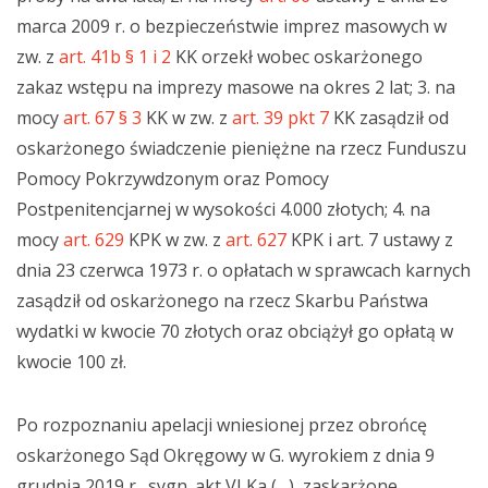
marca 2009 r. o bezpieczeństwie imprez masowych w
zw. z
art. 41b § 1 i 2
KK orzekł wobec oskarżonego
zakaz wstępu na imprezy masowe na okres 2 lat; 3. na
mocy
art. 67 § 3
KK w zw. z
art. 39 pkt 7
KK zasądził od
oskarżonego świadczenie pieniężne na rzecz Funduszu
Pomocy Pokrzywdzonym oraz Pomocy
Postpenitencjarnej w wysokości 4.000 złotych; 4. na
mocy
art. 629
KPK w zw. z
art. 627
KPK i art. 7 ustawy z
dnia 23 czerwca 1973 r. o opłatach w sprawcach karnych
zasądził od oskarżonego na rzecz Skarbu Państwa
wydatki w kwocie 70 złotych oraz obciążył go opłatą w
kwocie 100 zł.
Po rozpoznaniu apelacji wniesionej przez obrońcę
oskarżonego Sąd Okręgowy w G. wyrokiem z dnia 9
grudnia 2019 r., sygn. akt VI Ka (…), zaskarżone