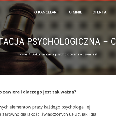
O KANCELARII
O MNIE
OFERTA
ACJA PSYCHOLOGICZNA – C
Home
Dokumentacja psychologiczna – czym jest.
o zawiera i dlaczego jest tak ważna?
wych elementów pracy każdego psychologa. Jej
arówno dla jakości świadczonych usług, jak i dla