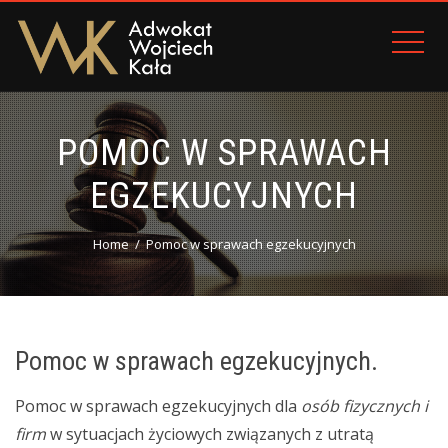
POMOC W SPRAWACH
EGZEKUCYJNYCH
Home
Pomoc w sprawach egzekucyjnych
Pomoc w sprawach egzekucyjnych.
Pomoc w sprawach egzekucyjnych dla
osób fizycznych i
firm
w sytuacjach życiowych związanych z utratą