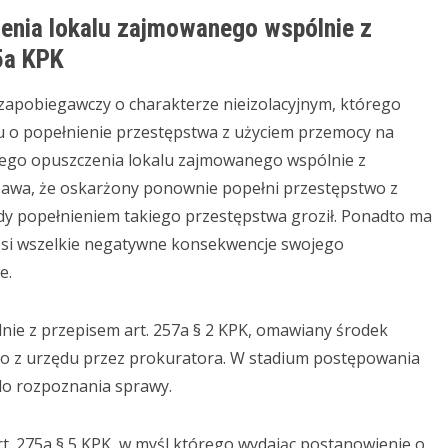
enia lokalu zajmowanego wspólnie z
5a KPK
pobiegawczy o charakterze nieizolacyjnym, którego
u o popełnienie przestępstwa z użyciem przemocy na
ego opuszczenia lokalu zajmowanego wspólnie z
bawa, że oskarżony ponownie popełni przestępstwo z
dy popełnieniem takiego przestępstwa groził. Ponadto ma
nosi wszelkie negatywne konsekwencje swojego
e.
 przepisem art. 257a § 2 KPK, omawiany środek
lbo z urzędu przez prokuratora. W stadium postępowania
do rozpoznania sprawy.
275a § 5 KPK, w myśl którego wydając postanowienie o