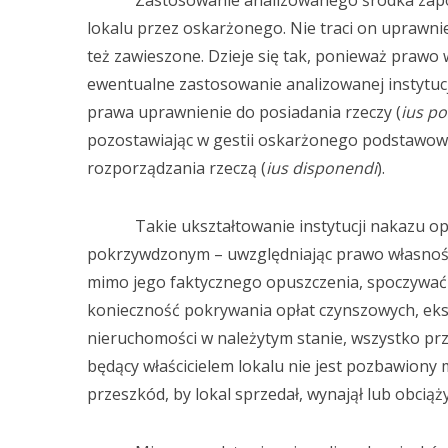
Zastosowanie analizowanego środka zapobie
lokalu przez oskarżonego. Nie traci on uprawni
też zawieszone. Dzieje się tak, ponieważ prawo
ewentualne zastosowanie analizowanej instytucji
prawa uprawnienie do posiadania rzeczy (
ius po
pozostawiając w gestii oskarżonego podstawowy
rozporządzania rzeczą (
ius disponendi
).
Takie ukształtowanie instytucji nakazu opu
pokrzywdzonym – uwzględniając prawo własności
mimo jego faktycznego opuszczenia, spoczywać b
konieczność pokrywania opłat czynszowych, eks
nieruchomości w należytym stanie, wszystko pr
będący właścicielem lokalu nie jest pozbawiony 
przeszkód, by lokal sprzedał, wynajął lub obciąży