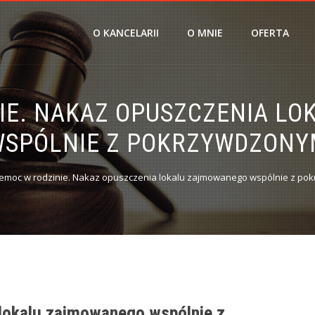
O KANCELARII
O MNIE
OFERTA
IE. NAKAZ OPUSZCZENIA L
SPÓLNIE Z POKRZYWDZON
emoc w rodzinie. Nakaz opuszczenia lokalu zajmowanego wspólnie z p
lokalu zajmowanego wspólnie z