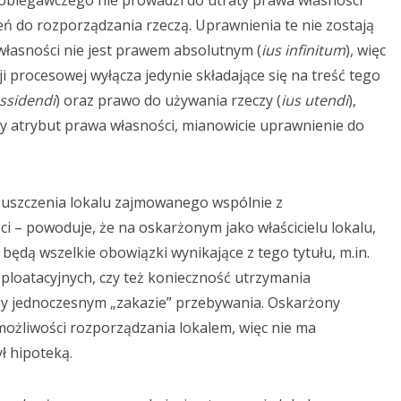
gawczego nie prowadzi do utraty prawa własności
eń do rozporządzania rzeczą. Uprawnienia te nie zostają
 własności nie jest prawem absolutnym (
ius infinitum
), więc
 procesowej wyłącza jedynie składające się na treść tego
ssidendi
) oraz prawo do używania rzeczy (
ius utendi
),
 atrybut prawa własności, mianowicie uprawnienie do
szczenia lokalu zajmowanego wspólnie z
 – powoduje, że na oskarżonym jako właścicielu lokalu,
ędą wszelkie obowiązki wynikające z tego tytułu, m.in.
ploatacyjnych, czy też konieczność utrzymania
zy jednoczesnym „zakazie” przebywania. Oskarżony
możliwości rozporządzania lokalem, więc nie ma
ł hipoteką.