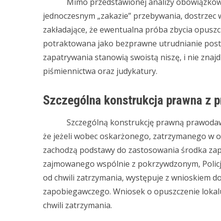
Mimo przedstawionej analizy obowiązków os
jednoczesnym „zakazie” przebywania, dostrzec 
zakładające, że ewentualna próba zbycia opusz
potraktowana jako bezprawne utrudnianie postę
zapatrywania stanowią swoistą niszę, i nie znaj
piśmiennictwa oraz judykatury.
Szczególna konstrukcja prawna z p
Szczególną konstrukcję prawną prawodawca pr
że jeżeli wobec oskarżonego, zatrzymanego w opa
zachodzą podstawy do zastosowania środka za
zajmowanego wspólnie z pokrzywdzonym, Policja
od chwili zatrzymania, występuje z wnioskiem 
zapobiegawczego. Wniosek o opuszczenie lokal
chwili zatrzymania.