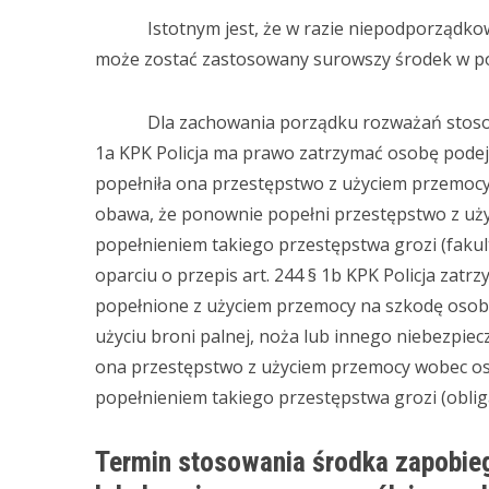
Istotnym jest, że w razie niepodporządkow
może zostać zastosowany surowszy środek w p
Dla zachowania porządku rozważań stosownym
1a KPK Policja ma prawo zatrzymać osobę podejr
popełniła ona przestępstwo z użyciem przemocy
obawa, że ponownie popełni przestępstwo z uży
popełnieniem takiego przestępstwa grozi (faku
oparciu o przepis art. 244 § 1b KPK Policja zatr
popełnione z użyciem przemocy na szkodę osoby
użyciu broni palnej, noża lub innego niebezpi
ona przestępstwo z użyciem przemocy wobec os
popełnieniem takiego przestępstwa grozi (oblig
Termin stosowania środka zapobie