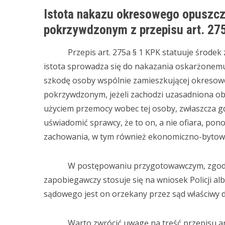
Istota nakazu okresowego opuszcz
pokrzywdzonym z przepisu art. 27
Przepis art. 275a § 1 KPK statuuje środek za
istota sprowadza się do nakazania oskarżonem
szkodę osoby wspólnie zamieszkującej okresow
pokrzywdzonym, jeżeli zachodzi uzasadniona o
użyciem przemocy wobec tej osoby, zwłaszcza g
uświadomić sprawcy, że to on, a nie ofiara, po
zachowania, w tym również ekonomiczno-bytow
W postępowaniu przygotowawczym, zgodnie z
zapobiegawczy stosuje się na wniosek Policji a
sądowego jest on orzekany przez sąd właściwy 
Warto zwrócić uwagę na treść przepisu art. 