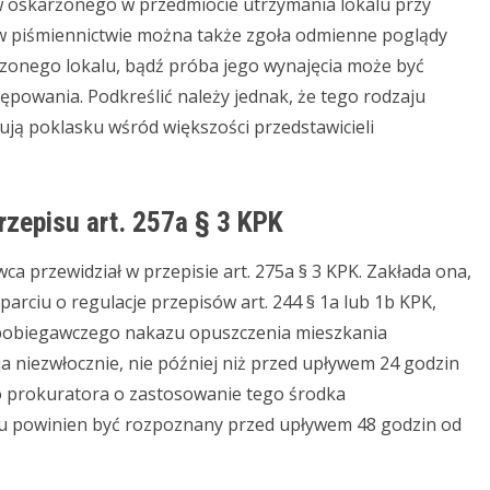
karżonego w przedmiocie utrzymania lokalu przy
w piśmiennictwie można także zgoła odmienne poglądy
czonego lokalu, bądź próba jego wynajęcia może być
powania. Podkreślić należy jednak, że tego rodzaju
dują poklasku wśród większości przedstawicieli
rzepisu art. 257a § 3 KPK
zewidział w przepisie art. 275a § 3 KPK. Zakłada ona,
rciu o regulacje przepisów art. 244 § 1a lub 1b KPK,
pobiegawczego nakazu opuszczenia mieszkania
 niezwłocznie, nie później niż przed upływem 24 godzin
do prokuratora o zastosowanie tego środka
u powinien być rozpoznany przed upływem 48 godzin od