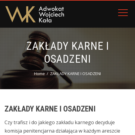
ZAKŁADY KARNE I
OSADZENI
Home
ZAKŁADY KARNE I OSADZENI
ZAKŁADY KARNE I OSADZENI
Czy trafisz i do jakiego zakładu karnego decyduje
komisja penitencjarna działająca w każdym areszcie