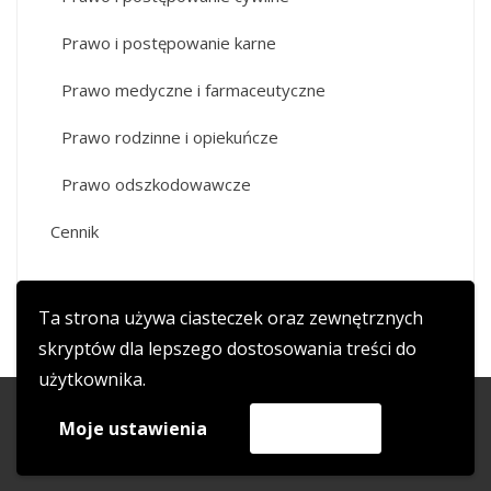
Prawo i postępowanie karne
Prawo medyczne i farmaceutyczne
Prawo rodzinne i opiekuńcze
Prawo odszkodowawcze
Cennik
Ta strona używa ciasteczek oraz zewnętrznych
skryptów dla lepszego dostosowania treści do
użytkownika.
copyright 2017 adwokat-wojciechkala.pl
Moje ustawienia
Akceptuję
WordPress Theme
|
HashOne
by HashThemes