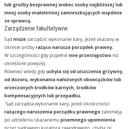
lub groźby bezprawnej wobec osoby najbliższej lub
innej osoby małoletniej zamieszkujących wspólnie
ze sprawcą.
Zarządzenie fakultatywne
Sąd
może
zarządzić wykonanie kary, jeżeli skazany w
okresie próby
rażąco narusza porządek prawny.
W szczególności gdy popełnił i
nne przestępstwo
niż
określone powyżej.
Również wtedy gdy
uchyla się od uiszczenia grzywny,
od dozoru, wykonania nałożonych obowiązków lub
orzeczonych środków karnych, środków
kompensacyjnych lub przepadku.
Sąd zarządza wykonanie kary, jeżeli okoliczności
rażącego naruszenia porządku prawnego
zaistnieją
po udzieleniu skazanemu
pisemnego upomnienia
przez sądowego kuratora zawodowego,
chyba że