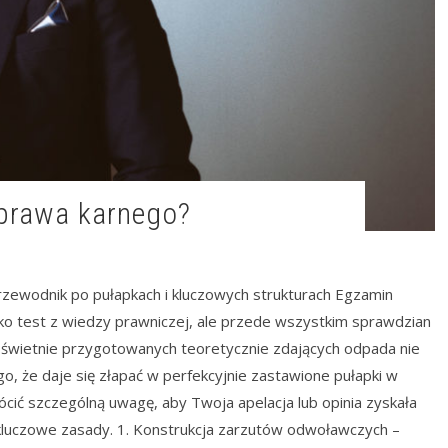
 prawa karnego?
rzewodnik po pułapkach i kluczowych strukturach Egzamin
ko test z wiedzy prawniczej, ale przede wszystkim sprawdzian
lu świetnie przygotowanych teoretycznie zdających odpada nie
go, że daje się złapać w perfekcyjnie zastawione pułapki w
cić szczególną uwagę, aby Twoja apelacja lub opinia zyskała
 kluczowe zasady. 1. Konstrukcja zarzutów odwoławczych –