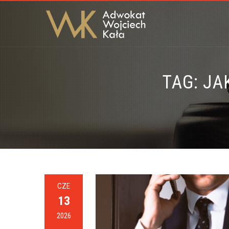
TAG:
JA
CZE
13
2026