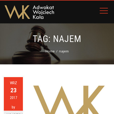
TAG:
NAJEM
Home
najem
WRZ
23
2017
by