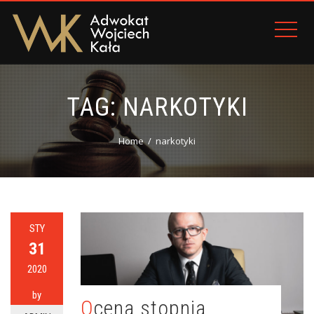
TAG:
NARKOTYKI
Home
narkotyki
STY
31
2020
by
Ocena stopnia