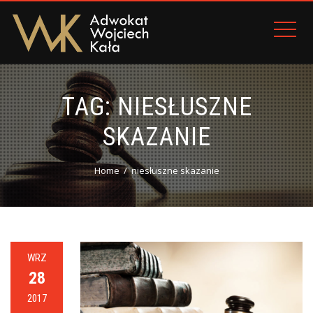
TAG:
NIESŁUSZNE
SKAZANIE
Home
niesłuszne skazanie
WRZ
28
2017