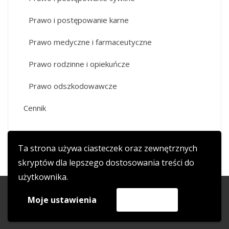
Prawo i postępowanie karne
Prawo medyczne i farmaceutyczne
Prawo rodzinne i opiekuńcze
Prawo odszkodowawcze
Cennik
Ta strona używa ciasteczek oraz zewnętrznych
skryptów dla lepszego dostosowania treści do
użytkownika.
copyright 2017 adwokat-wojciechkala.pl
Moje ustawienia
Akceptuję
WordPress Theme
|
HashOne
by HashThemes