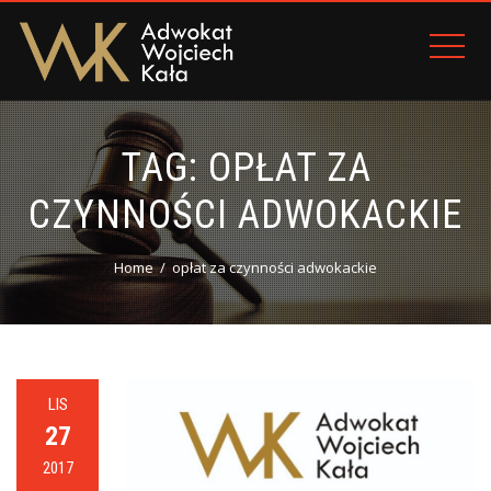
TAG:
OPŁAT ZA
CZYNNOŚCI ADWOKACKIE
Home
opłat za czynności adwokackie
LIS
27
2017