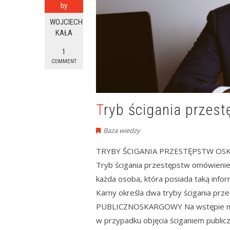
by
WOJCIECH
KAŁA
1
COMMENT
Tryb ścigania przes
Baza wiedzy
TRYBY ŚCIGANIA PRZESTĘPSTW O
Tryb ścigania przestępstw omówienie
każda osoba, która posiada taką infor
Karny określa dwa tryby ścigania pr
PUBLICZNOSKARGOWY Na wstępie należa
w przypadku objęcia ściganiem publi