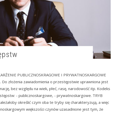
tępstw
SKARŻENIE PUBLICZNOSKRAGOWE I PRYWATNOSKARGOWE
. Do złożenia zawiadomienia o przestępstwie uprawniona jest
mację, bez względu na wiek, płeć, rasę, narodowość itp. Kodeks
zestępstw: - publicznoskargowe, - prywatnoskargowe. TRYB
łoby określić czym oba te tryby się charakteryzują, a więc
cznoskargowym większości czynów uzasadnione jest tym, że