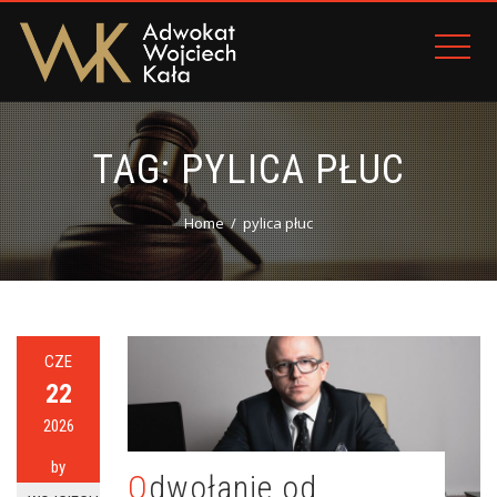
TAG:
PYLICA PŁUC
Home
pylica płuc
CZE
22
2026
by
Odwołanie od