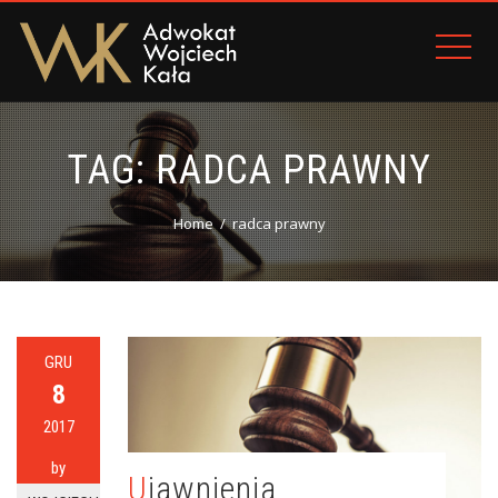
TAG:
RADCA PRAWNY
Home
radca prawny
GRU
8
2017
by
Ujawnienia