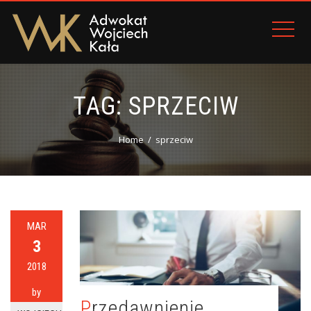
TAG:
SPRZECIW
Home
sprzeciw
MAR
3
2018
by
Przedawnienie