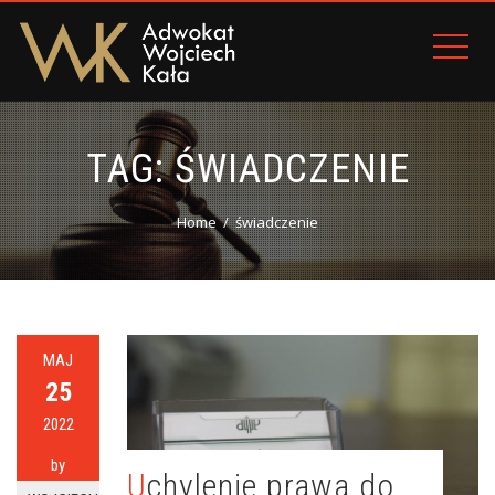
TAG:
ŚWIADCZENIE
Home
świadczenie
MAJ
25
2022
by
Uchylenie prawa do