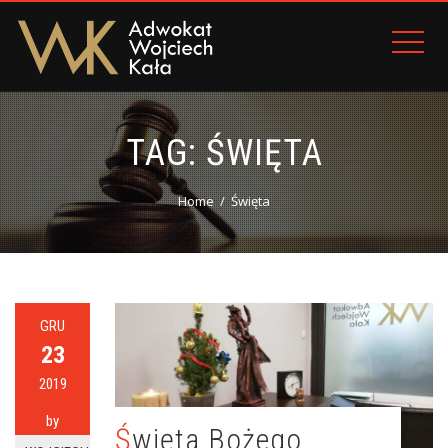
TAG:
ŚWIĘTA
Home
Święta
GRU
23
2019
by
Święta Bożego