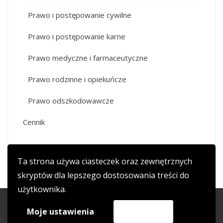
Prawo i postępowanie cywilne
Prawo i postępowanie karne
Prawo medyczne i farmaceutyczne
Prawo rodzinne i opiekuńcze
Prawo odszkodowawcze
Cennik
Ta strona używa ciasteczek oraz zewnętrznych
skryptów dla lepszego dostosowania treści do
użytkownika.
copyright 2017 adwokat-wojciechkala.pl
Moje ustawienia
Akceptuję
WordPress Theme
|
HashOne
by HashThemes