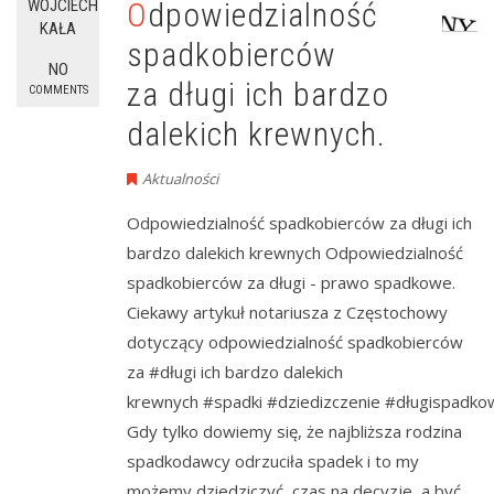
WOJCIECH
Odpowiedzialność
KAŁA
spadkobierców
NO
za długi ich bardzo
COMMENTS
dalekich krewnych.
Aktualności
Odpowiedzialność spadkobierców za długi ich
bardzo dalekich krewnych Odpowiedzialność
spadkobierców za długi - prawo spadkowe.
Ciekawy artykuł notariusza z Częstochowy
dotyczący odpowiedzialność spadkobierców
za #długi ich bardzo dalekich
krewnych #spadki #dziedizczenie #długispadko
Gdy tylko dowiemy się, że najbliższa rodzina
spadkodawcy odrzuciła spadek i to my
możemy dziedziczyć, czas na decyzje, a być