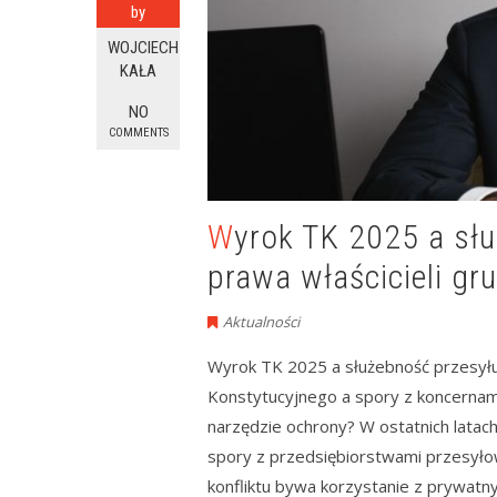
by
WOJCIECH
KAŁA
NO
COMMENTS
Wyrok TK 2025 a służebność przesyłu – nowe
prawa właścicieli gr
Aktualności
Wyrok TK 2025 a służebność przesyłu
Konstytucyjnego a spory z koncernami
narzędzie ochrony? W ostatnich latach
spory z przedsiębiorstwami przesyłow
konfliktu bywa korzystanie z prywatnyc