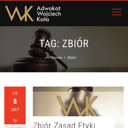
TAG:
ZBIÓR
Home
Zbiór
LIS
8
2017
by
Zbiór Zasad Etyki