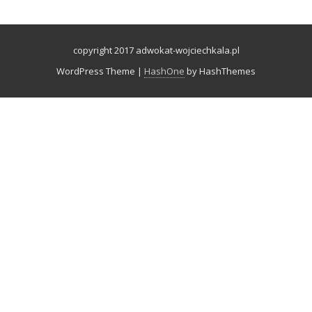
copyright 2017 adwokat-wojciechkala.pl
WordPress Theme
|
HashOne
by HashThemes