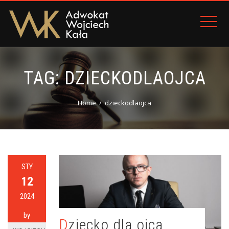
TAG:
DZIECKODLAOJCA
Home
dzieckodlaojca
STY
12
2024
by
Dziecko dla ojca