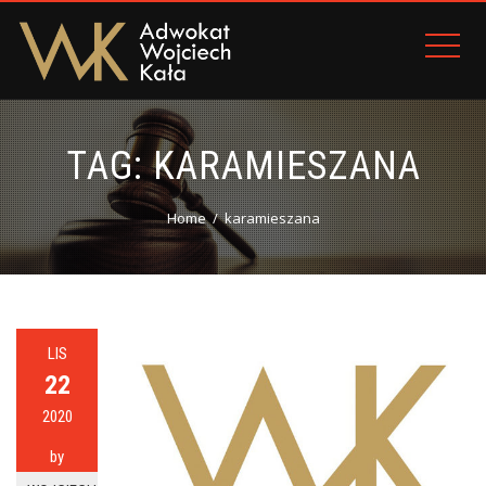
TAG:
KARAMIESZANA
Home
karamieszana
LIS
22
2020
by