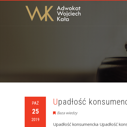
Upadłość konsumenc
PAŹ
25
Baza wiedzy
2019
Upadłość konsumencka Upadłość konsum