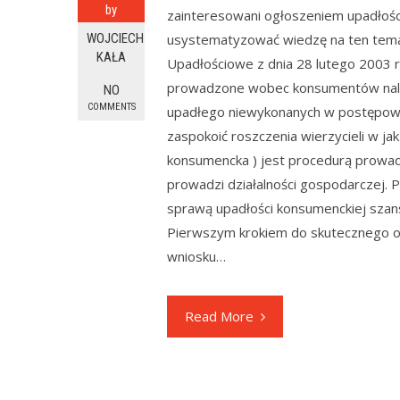
by
zainteresowani ogłoszeniem upadłości
WOJCIECH
usystematyzować wiedzę na ten tema
KAŁA
Upadłościowe z dnia 28 lutego 2003 r
prowadzone wobec konsumentów należ
NO
COMMENTS
upadłego niewykonanych w postępowan
zaspokoić roszczenia wierzycieli w j
konsumencka ) jest procedurą prowadz
prowadzi działalności gospodarczej. Pr
sprawą upadłości konsumenckiej szans
Pierwszym krokiem do skutecznego od
wniosku…
Read More