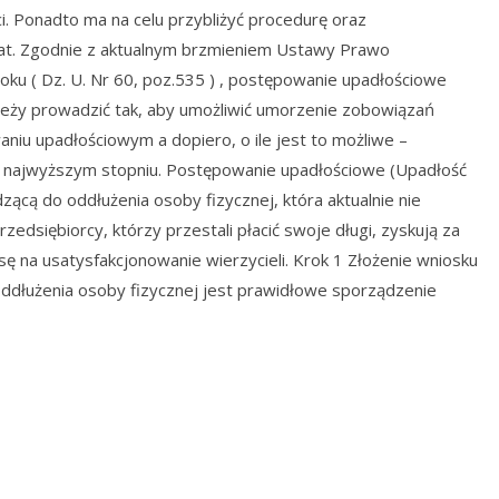
. Ponadto ma na celu przybliżyć procedurę oraz
t. Zgodnie z aktualnym brzmieniem Ustawy Prawo
oku ( Dz. U. Nr 60, poz.535 ) , postępowanie upadłościowe
y prowadzić tak, aby umożliwić umorzenie zobowiązań
iu upadłościowym a dopiero, o ile jest to możliwe –
ak najwyższym stopniu. Postępowanie upadłościowe (Upadłość
ącą do oddłużenia osoby fizycznej, która aktualnie nie
zedsiębiorcy, którzy przestali płacić swoje długi, zyskują za
ę na usatysfakcjonowanie wierzycieli. Krok 1 Złożenie wniosku
dłużenia osoby fizycznej jest prawidłowe sporządzenie