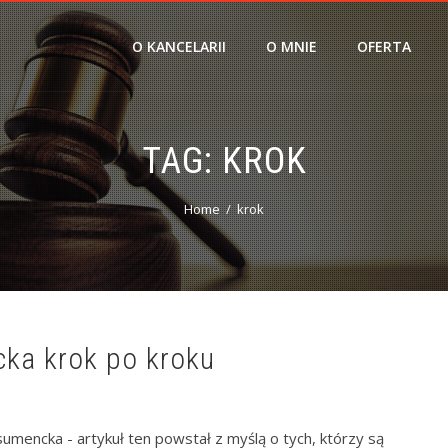
O KANCELARII
O MNIE
OFERTA
TAG:
KROK
Home
krok
ka krok po kroku
encka - artykuł ten powstał z myślą o tych, którzy są