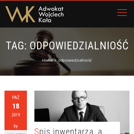
TAG:
ODPOWIEDZIALNIOŚĆ
Home
odpowiedzialniość
PAŹ
18
2019
by
Spis inwentarza, a