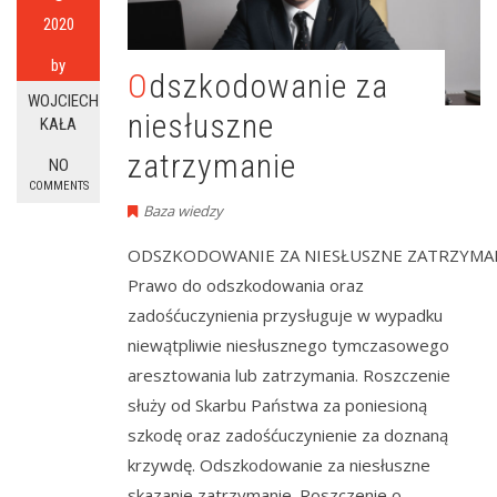
2020
by
Odszkodowanie za
WOJCIECH
niesłuszne
KAŁA
zatrzymanie
NO
COMMENTS
Baza wiedzy
ODSZKODOWANIE ZA NIESŁUSZNE ZATRZYMAN
Prawo do odszkodowania oraz
zadośćuczynienia przysługuje w wypadku
niewątpliwie niesłusznego tymczasowego
aresztowania lub zatrzymania. Roszczenie
służy od Skarbu Państwa za poniesioną
szkodę oraz zadośćuczynienie za doznaną
krzywdę. Odszkodowanie za niesłuszne
skazanie zatrzymanie. Roszczenie o