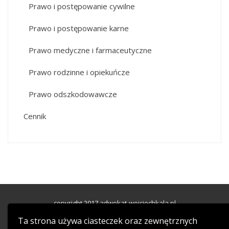
Prawo i postępowanie cywilne
Prawo i postępowanie karne
Prawo medyczne i farmaceutyczne
Prawo rodzinne i opiekuńcze
Prawo odszkodowawcze
Cennik
copyright 2017 adwokat-wojciechkala.pl
WordPress Theme
|
HashOne
by HashThemes
Ta strona używa ciasteczek oraz zewnętrznych