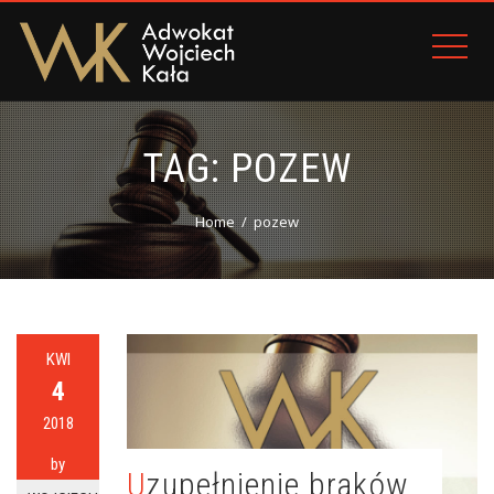
TAG:
POZEW
Home
pozew
KWI
4
2018
by
Uzupełnienie braków