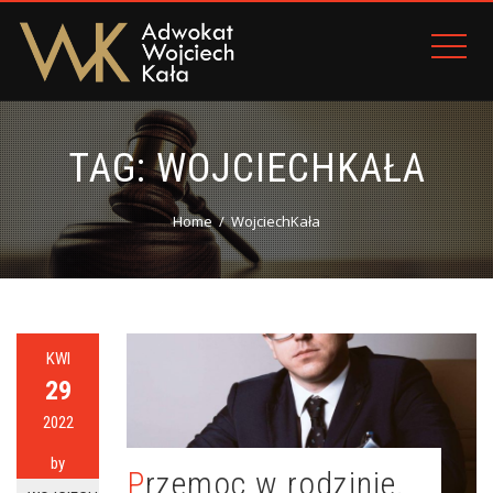
TAG:
WOJCIECHKAŁA
Home
WojciechKała
KWI
29
2022
by
Przemoc w rodzinie.