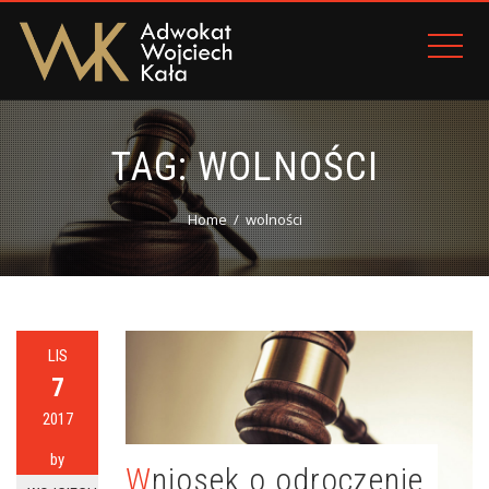
TAG:
WOLNOŚCI
Home
wolności
LIS
7
2017
by
Wniosek o odroczenie