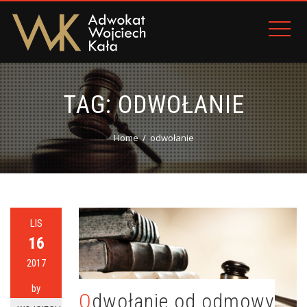
TAG:
ODWOŁANIE
Home
odwołanie
LIS
16
2017
by
Odwołanie od odmowy