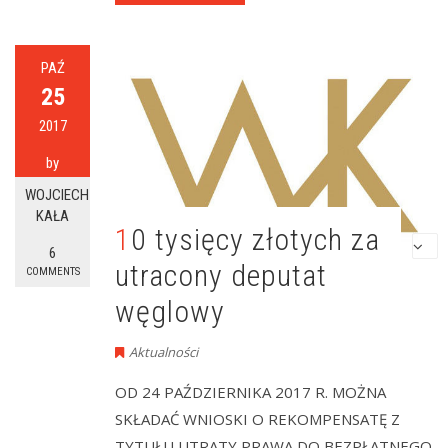
PAŹ
25
2017
by
WOJCIECH
KAŁA
10 tysięcy złotych za
6
utracony deputat
COMMENTS
węglowy
Aktualności
OD 24 PAŹDZIERNIKA 2017 R. MOŻNA
SKŁADAĆ WNIOSKI O REKOMPENSATĘ Z
TYTUŁU UTRATY PRAWA DO BEZPŁATNEGO