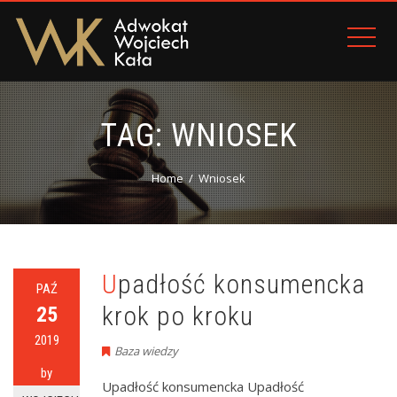
TAG:
WNIOSEK
Home
Wniosek
Upadłość konsumencka
PAŹ
krok po kroku
25
2019
Baza wiedzy
by
Upadłość konsumencka Upadłość