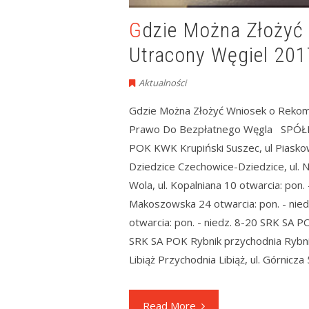
Gdzie Można Złożyć Wniosek o Rekompensatę Za
Utracony Węgiel 2017
Aktualności
Gdzie Można Złożyć Wniosek o Rekom
Prawo Do Bezpłatnego Węgla SPÓŁK
POK KWK Krupiński Suszec, ul Piaskow
Dziedzice Czechowice-Dziedzice, ul. N
Wola, ul. Kopalniana 10 otwarcia: po
Makoszowska 24 otwarcia: pon. - nie
otwarcia: pon. - niedz. 8-20 SRK SA P
SRK SA POK Rybnik przychodnia Rybnik,
Libiąż Przychodnia Libiąż, ul. Górnicza
Read More