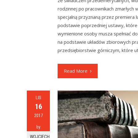
ze świadczeń przedemerytalnych, wdo
rodzinnej po pracownikach zmarłych w
specjalną przyznaną przez premiera 
podstawie poprzedniej ustawy, które
wymienione osoby musza spełniać do
na podstawie układów zbiorowych prac
przedsiębiorstwie górniczym, które u
Read More
LIS
16
2017
by
WOJCIECH