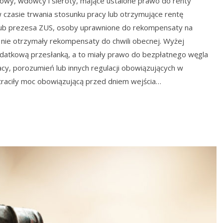
wy, wdowcy i sieroty, mające ustalone prawo do renty
 czasie trwania stosunku pracy lub otrzymujące rentę
lub prezesa ZUS, osoby uprawnione do rekompensaty na
 nie otrzymały rekompensaty do chwili obecnej. Wyżej
datkową przesłanką, a to miały prawo do bezpłatnego węgla
y, porozumień lub innych regulacji obowiązujących w
traciły moc obowiązującą przed dniem wejścia…