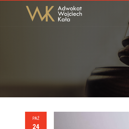
PAŹ
24