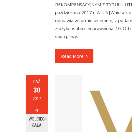
REKOMPENSACYJNYM Z TYTUŁU UTR
października 2017 r. Art. 5 [Wniosek
odmawia w formie pisemnej, z podan
złożyła osoba nieuprawniona. 10. Od 
sądu pracy…
Read More
PAŹ
30
2017
by
WOJCIECH
KAŁA