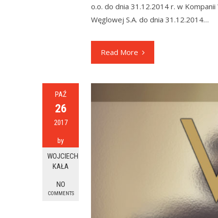
o.o. do dnia 31.12.2014 r. w Kompanii
Węglowej S.A. do dnia 31.12.2014…
Read More
PAŹ
26
2017
by
WOJCIECH
KAŁA
NO
COMMENTS